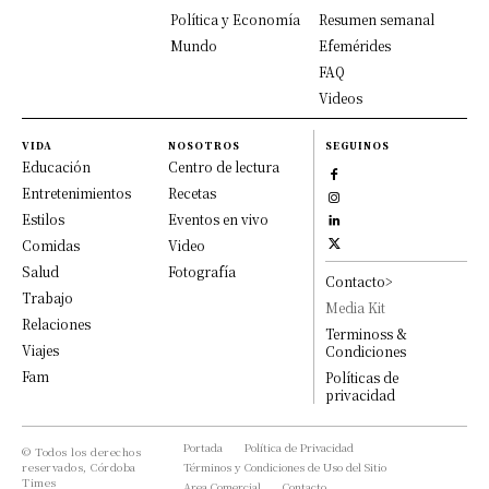
Política y Economía
Resumen semanal
Mundo
Efemérides
FAQ
Videos
VIDA
NOSOTROS
SEGUINOS
Educación
Centro de lectura
Entretenimientos
Recetas
Estilos
Eventos en vivo
Comidas
Video
Salud
Fotografía
Contacto>
Trabajo
Media Kit
Relaciones
Terminoss &
Viajes
Condiciones
Fam
Políticas de
privacidad
Portada
Política de Privacidad
© Todos los derechos
reservados, Córdoba
Términos y Condiciones de Uso del Sitio
Times
Area Comercial
Contacto