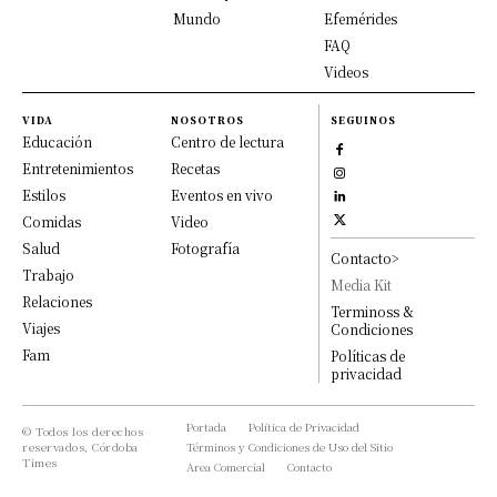
Mundo
Efemérides
FAQ
Videos
VIDA
NOSOTROS
SEGUINOS
Educación
Centro de lectura
Entretenimientos
Recetas
Estilos
Eventos en vivo
Comidas
Video
Salud
Fotografía
Contacto>
Trabajo
Media Kit
Relaciones
Terminoss &
Viajes
Condiciones
Fam
Políticas de
privacidad
Portada
Política de Privacidad
© Todos los derechos
reservados, Córdoba
Términos y Condiciones de Uso del Sitio
Times
Area Comercial
Contacto