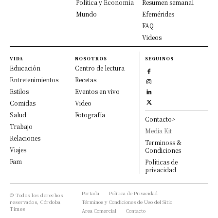
Política y Economía
Resumen semanal
Mundo
Efemérides
FAQ
Videos
VIDA
NOSOTROS
SEGUINOS
Educación
Centro de lectura
Entretenimientos
Recetas
Estilos
Eventos en vivo
Comidas
Video
Salud
Fotografía
Contacto>
Trabajo
Media Kit
Relaciones
Terminoss &
Viajes
Condiciones
Fam
Políticas de
privacidad
Portada
Política de Privacidad
© Todos los derechos
reservados, Córdoba
Términos y Condiciones de Uso del Sitio
Times
Area Comercial
Contacto