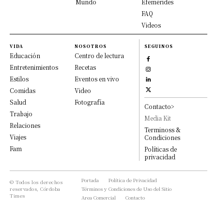
Mundo
Efemérides
FAQ
Videos
VIDA
NOSOTROS
SEGUINOS
Educación
Centro de lectura
Entretenimientos
Recetas
Estilos
Eventos en vivo
Comidas
Video
Salud
Fotografía
Contacto>
Trabajo
Media Kit
Relaciones
Terminoss &
Viajes
Condiciones
Fam
Políticas de
privacidad
Portada
Política de Privacidad
© Todos los derechos
reservados, Córdoba
Términos y Condiciones de Uso del Sitio
Times
Area Comercial
Contacto