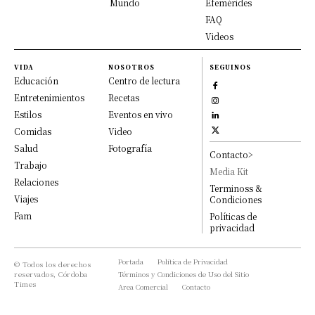
Mundo
Efemérides
FAQ
Videos
VIDA
NOSOTROS
SEGUINOS
Educación
Centro de lectura
Entretenimientos
Recetas
Estilos
Eventos en vivo
Comidas
Video
Salud
Fotografía
Contacto>
Trabajo
Media Kit
Relaciones
Terminoss &
Viajes
Condiciones
Fam
Políticas de
privacidad
Portada
Política de Privacidad
© Todos los derechos
reservados, Córdoba
Términos y Condiciones de Uso del Sitio
Times
Area Comercial
Contacto