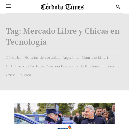
Tag:
Mercado Libre y Chicas en
Tecnología
Córdoba
Noticias de cordoba
Argentina
Mauricio Macri
Gobierno de Córdoba
Cristina Fernandez de Kirchner
Economía
Crisis
Politica