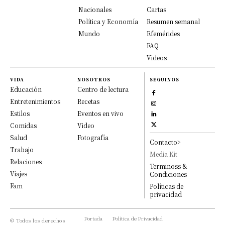
Nacionales
Cartas
Política y Economía
Resumen semanal
Mundo
Efemérides
FAQ
Videos
VIDA
NOSOTROS
SEGUINOS
Educación
Centro de lectura
Entretenimientos
Recetas
Estilos
Eventos en vivo
Comidas
Video
Salud
Fotografía
Contacto>
Trabajo
Media Kit
Relaciones
Terminoss &
Viajes
Condiciones
Fam
Políticas de
privacidad
Portada
Política de Privacidad
© Todos los derechos