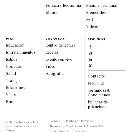
Política y Economía
Resumen semanal
Mundo
Efemérides
FAQ
Videos
VIDA
NOSOTROS
SEGUINOS
Educación
Centro de lectura
Entretenimientos
Recetas
Estilos
Eventos en vivo
Comidas
Video
Salud
Fotografía
Contacto>
Trabajo
Media Kit
Relaciones
Terminoss &
Viajes
Condiciones
Fam
Políticas de
privacidad
Portada
Política de Privacidad
© Todos los derechos
reservados, Córdoba
Términos y Condiciones de Uso del Sitio
Times
Area Comercial
Contacto