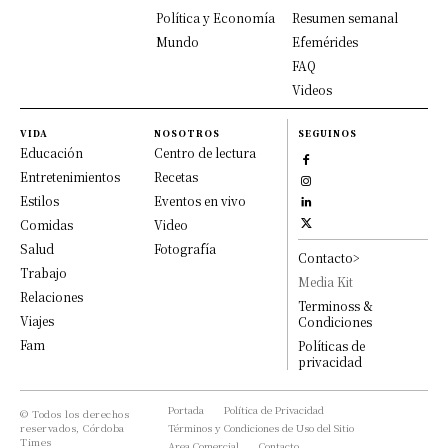
Política y Economía
Resumen semanal
Mundo
Efemérides
FAQ
Videos
VIDA
NOSOTROS
SEGUINOS
Educación
Centro de lectura
Entretenimientos
Recetas
Estilos
Eventos en vivo
Comidas
Video
Salud
Fotografía
Contacto>
Trabajo
Media Kit
Relaciones
Terminoss &
Viajes
Condiciones
Fam
Políticas de
privacidad
Portada
Política de Privacidad
© Todos los derechos
reservados, Córdoba
Términos y Condiciones de Uso del Sitio
Times
Area Comercial
Contacto