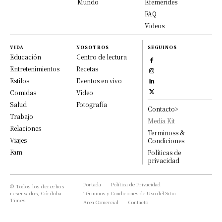
Mundo
Efemérides
FAQ
Videos
VIDA
NOSOTROS
SEGUINOS
Educación
Centro de lectura
Entretenimientos
Recetas
Estilos
Eventos en vivo
Comidas
Video
Salud
Fotografía
Contacto>
Trabajo
Media Kit
Relaciones
Terminoss &
Viajes
Condiciones
Fam
Políticas de
privacidad
Portada
Política de Privacidad
© Todos los derechos
reservados, Córdoba
Términos y Condiciones de Uso del Sitio
Times
Area Comercial
Contacto