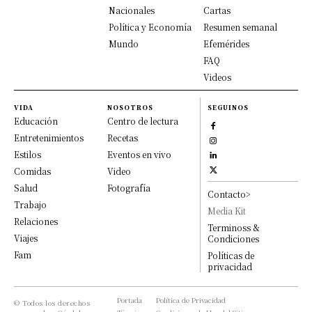
Nacionales
Cartas
Política y Economía
Resumen semanal
Mundo
Efemérides
FAQ
Videos
VIDA
NOSOTROS
SEGUINOS
Educación
Centro de lectura
Entretenimientos
Recetas
Estilos
Eventos en vivo
Comidas
Video
Salud
Fotografía
Contacto>
Trabajo
Media Kit
Relaciones
Terminoss &
Viajes
Condiciones
Fam
Políticas de
privacidad
Portada
Política de Privacidad
© Todos los derechos