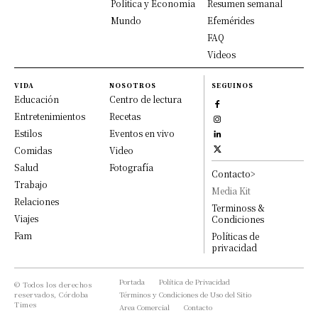
Política y Economía
Resumen semanal
Mundo
Efemérides
FAQ
Videos
VIDA
NOSOTROS
SEGUINOS
Educación
Centro de lectura
Entretenimientos
Recetas
Estilos
Eventos en vivo
Comidas
Video
Salud
Fotografía
Contacto>
Trabajo
Media Kit
Relaciones
Terminoss &
Viajes
Condiciones
Fam
Políticas de
privacidad
Portada
Política de Privacidad
© Todos los derechos
reservados, Córdoba
Términos y Condiciones de Uso del Sitio
Times
Area Comercial
Contacto