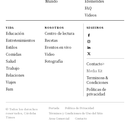
Mundo
Efemérides
FAQ
Videos
VIDA
NOSOTROS
SEGUINOS
Educación
Centro de lectura
Entretenimientos
Recetas
Estilos
Eventos en vivo
Comidas
Video
Salud
Fotografía
Contacto>
Trabajo
Media Kit
Relaciones
Terminoss &
Viajes
Condiciones
Fam
Políticas de
privacidad
Portada
Política de Privacidad
© Todos los derechos
reservados, Córdoba
Términos y Condiciones de Uso del Sitio
Times
Area Comercial
Contacto