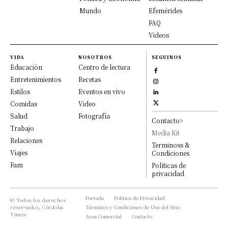
Mundo
Efemérides
FAQ
Videos
VIDA
NOSOTROS
SEGUINOS
Educación
Centro de lectura
Entretenimientos
Recetas
Estilos
Eventos en vivo
Comidas
Video
Salud
Fotografía
Contacto>
Trabajo
Media Kit
Relaciones
Terminoss &
Viajes
Condiciones
Fam
Políticas de
privacidad
Portada
Política de Privacidad
© Todos los derechos
reservados, Córdoba
Términos y Condiciones de Uso del Sitio
Times
Area Comercial
Contacto