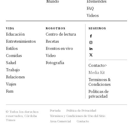
Mundo
Efemérides
FAQ
Videos
VIDA
NOSOTROS
SEGUINOS
Educación
Centro de lectura
Entretenimientos
Recetas
Estilos
Eventos en vivo
Comidas
Video
Salud
Fotografía
Contacto>
Trabajo
Media Kit
Relaciones
Terminoss &
Viajes
Condiciones
Fam
Políticas de
privacidad
Portada
Política de Privacidad
© Todos los derechos
reservados, Córdoba
Términos y Condiciones de Uso del Sitio
Times
Area Comercial
Contacto