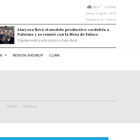
C
16.3
Córdoba
jueves 6 agosto 2026
Registrarse / Unirse
Llaryora llevó el modelo productivo cordobés a
Palermo y se reunió con la Mesa de Enlace
El gobernador participó de la Expo Rural...
DA
REVISTA SHOWUP
CLIMA
Crisis
Politica