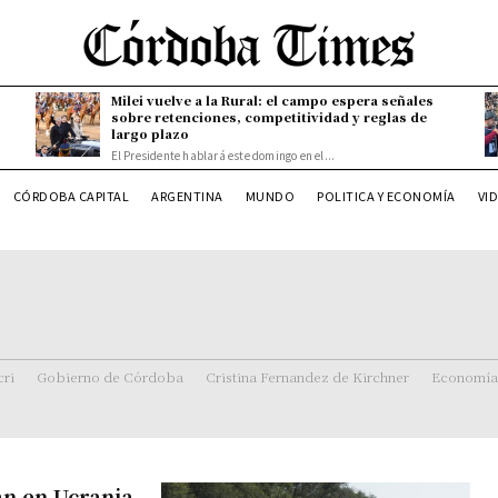
Milei vuelve a la Rural: el campo espera señales
sobre retenciones, competitividad y reglas de
largo plazo
El Presidente hablará este domingo en el...
CÓRDOBA CAPITAL
ARGENTINA
MUNDO
POLITICA Y ECONOMÍA
VI
ri
Gobierno de Córdoba
Cristina Fernandez de Kirchner
Economía
an en Ucrania