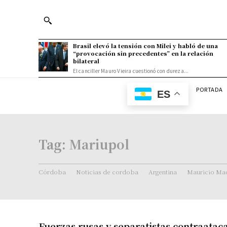
Brasil elevó la tensión con Milei y habló de una
“provocación sin precedentes” en la relación
bilateral
El canciller Mauro Vieira cuestionó con dureza...
PORTADA
ES
Tag:
Mariupol
Córdoba
Noticias de cordoba
Argentina
Mauricio Mac
Fuerzas rusas y separatistas contraatac