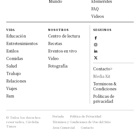
Mundo
Efemérides
FAQ
Videos
VIDA
NOSOTROS
SEGUINOS
Educación
Centro de lectura
Entretenimientos
Recetas
Estilos
Eventos en vivo
Comidas
Video
Salud
Fotografía
Contacto>
Trabajo
Media Kit
Relaciones
Terminoss &
Viajes
Condiciones
Fam
Políticas de
privacidad
Portada
Política de Privacidad
© Todos los derechos
reservados, Córdoba
Términos y Condiciones de Uso del Sitio
Times
Area Comercial
Contacto