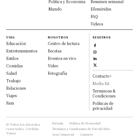
Política y Economía
Resumen semanal
Mundo
Efemérides
FAQ
Videos
VIDA
NOSOTROS
SEGUINOS
Educación
Centro de lectura
Entretenimientos
Recetas
Estilos
Eventos en vivo
Comidas
Video
Salud
Fotografía
Contacto>
Trabajo
Media Kit
Relaciones
Terminoss &
Viajes
Condiciones
Fam
Políticas de
privacidad
Portada
Política de Privacidad
© Todos los derechos
reservados, Córdoba
Términos y Condiciones de Uso del Sitio
Times
Area Comercial
Contacto