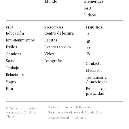
Mundo
Efemérides
FAQ
Videos
VIDA
NOSOTROS
SEGUINOS
Educación
Centro de lectura
Entretenimientos
Recetas
Estilos
Eventos en vivo
Comidas
Video
Salud
Fotografía
Contacto>
Trabajo
Media Kit
Relaciones
Terminoss &
Viajes
Condiciones
Fam
Políticas de
privacidad
Portada
Política de Privacidad
© Todos los derechos
reservados, Córdoba
Términos y Condiciones de Uso del Sitio
Times
Area Comercial
Contacto