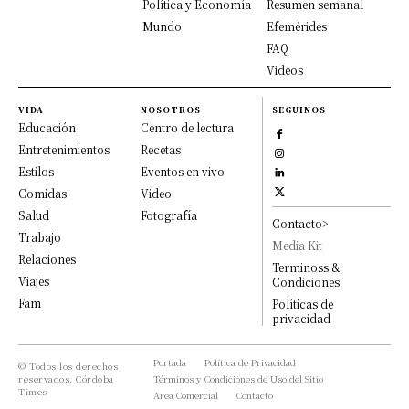
Política y Economía
Resumen semanal
Mundo
Efemérides
FAQ
Videos
VIDA
NOSOTROS
SEGUINOS
Educación
Centro de lectura
Entretenimientos
Recetas
Estilos
Eventos en vivo
Comidas
Video
Salud
Fotografía
Contacto>
Trabajo
Media Kit
Relaciones
Terminoss &
Viajes
Condiciones
Fam
Políticas de
privacidad
Portada
Política de Privacidad
© Todos los derechos
reservados, Córdoba
Términos y Condiciones de Uso del Sitio
Times
Area Comercial
Contacto