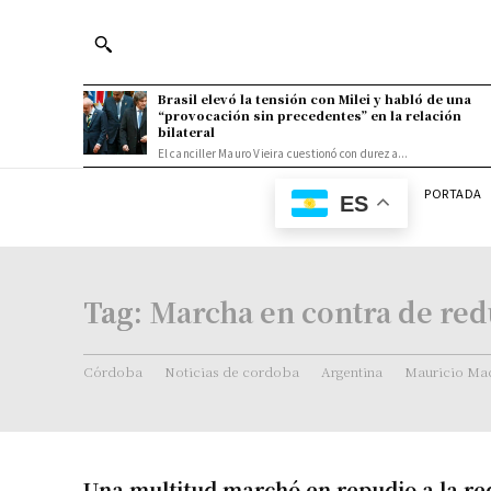
Brasil elevó la tensión con Milei y habló de una
“provocación sin precedentes” en la relación
bilateral
El canciller Mauro Vieira cuestionó con dureza...
PORTADA
ES
Tag:
Marcha en contra de red
Córdoba
Noticias de cordoba
Argentina
Mauricio Mac
Una multitud marchó en repudio a la re