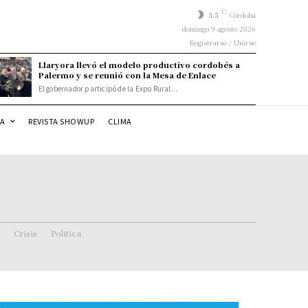
C
3.5
Córdoba
domingo 9 agosto 2026
Registrarse / Unirse
Llaryora llevó el modelo productivo cordobés a
Palermo y se reunió con la Mesa de Enlace
El gobernador participó de la Expo Rural...
DA
REVISTA SHOWUP
CLIMA
Crisis
Politica