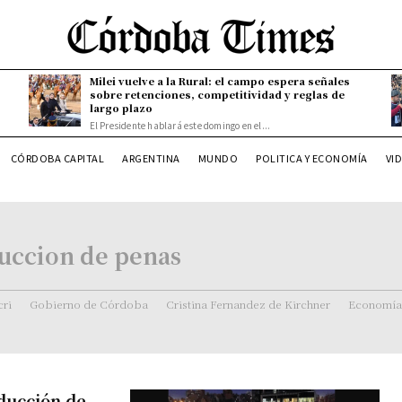
Milei vuelve a la Rural: el campo espera señales
sobre retenciones, competitividad y reglas de
largo plazo
El Presidente hablará este domingo en el...
CÓRDOBA CAPITAL
ARGENTINA
MUNDO
POLITICA Y ECONOMÍA
VI
uccion de penas
ri
Gobierno de Córdoba
Cristina Fernandez de Kirchner
Economía
ducción de