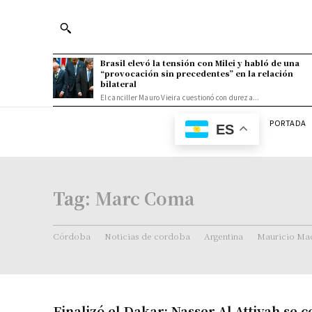
Brasil elevó la tensión con Milei y habló de una
“provocación sin precedentes” en la relación
bilateral
El canciller Mauro Vieira cuestionó con dureza...
PORTADA
ES
Tag:
Marc Coma
Córdoba
Noticias de cordoba
Argentina
Mauricio Mac
Finalizó el Dakar: Nasser Al Attiyah se 