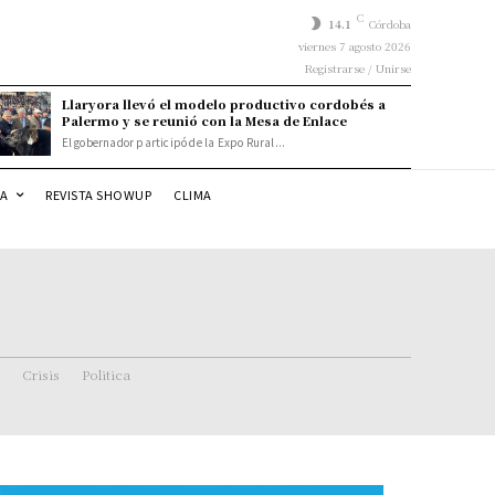
C
14.1
Córdoba
viernes 7 agosto 2026
Registrarse / Unirse
Llaryora llevó el modelo productivo cordobés a
Palermo y se reunió con la Mesa de Enlace
El gobernador participó de la Expo Rural...
DA
REVISTA SHOWUP
CLIMA
Crisis
Politica