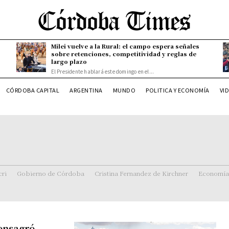
Milei vuelve a la Rural: el campo espera señales
sobre retenciones, competitividad y reglas de
largo plazo
El Presidente hablará este domingo en el...
CÓRDOBA CAPITAL
ARGENTINA
MUNDO
POLITICA Y ECONOMÍA
VI
ri
Gobierno de Córdoba
Cristina Fernandez de Kirchner
Economía
consagró