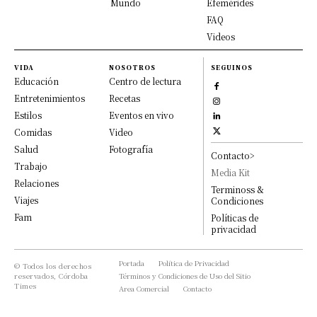
Mundo
Efemérides
FAQ
Videos
VIDA
NOSOTROS
SEGUINOS
Educación
Centro de lectura
Entretenimientos
Recetas
Estilos
Eventos en vivo
Comidas
Video
Salud
Fotografía
Contacto>
Trabajo
Media Kit
Relaciones
Terminoss &
Viajes
Condiciones
Fam
Políticas de
privacidad
Portada
Política de Privacidad
© Todos los derechos
reservados, Córdoba
Términos y Condiciones de Uso del Sitio
Times
Area Comercial
Contacto