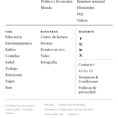
Política y Economía
Resumen semanal
Mundo
Efemérides
FAQ
Videos
VIDA
NOSOTROS
SEGUINOS
Educación
Centro de lectura
Entretenimientos
Recetas
Estilos
Eventos en vivo
Comidas
Video
Salud
Fotografía
Contacto>
Trabajo
Media Kit
Relaciones
Terminoss &
Viajes
Condiciones
Fam
Políticas de
privacidad
Portada
Política de Privacidad
© Todos los derechos
reservados, Córdoba
Términos y Condiciones de Uso del Sitio
Times
Area Comercial
Contacto