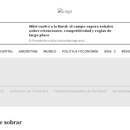
Milei vuelve a la Rural: el campo espera señales
sobre retenciones, competitividad y reglas de
largo plazo
El Presidente hablará este domingo en el...
VIDA
CAPITAL
ARGENTINA
MUNDO
POLITICA Y ECONOMÍA
REVI
ri
Gobierno de Córdoba
Cristina Fernandez de Kirchner
Economía
e sobrar