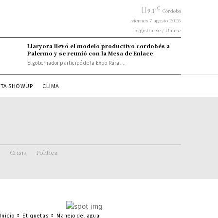
C
9.1
Córdoba
viernes 7 agosto 2026
Registrarse / Unirse
Llaryora llevó el modelo productivo cordobés a
Palermo y se reunió con la Mesa de Enlace
El gobernador participó de la Expo Rural...
STA SHOWUP
CLIMA
Crisis
Politica
Inicio
Etiquetas
Manejo del agua