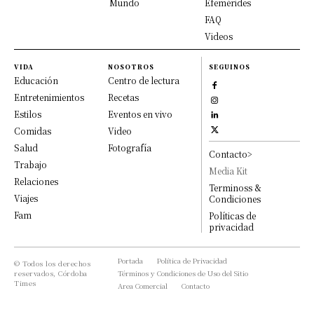
Mundo
Efemérides
FAQ
Videos
VIDA
NOSOTROS
SEGUINOS
Educación
Centro de lectura
Entretenimientos
Recetas
Estilos
Eventos en vivo
Comidas
Video
Salud
Fotografía
Contacto>
Trabajo
Media Kit
Relaciones
Terminoss &
Viajes
Condiciones
Fam
Políticas de
privacidad
Portada
Política de Privacidad
© Todos los derechos
reservados, Córdoba
Términos y Condiciones de Uso del Sitio
Times
Area Comercial
Contacto