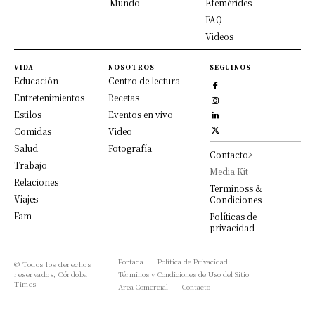
Mundo
Efemérides
FAQ
Videos
VIDA
NOSOTROS
SEGUINOS
Educación
Centro de lectura
Entretenimientos
Recetas
Estilos
Eventos en vivo
Comidas
Video
Salud
Fotografía
Contacto>
Trabajo
Media Kit
Relaciones
Terminoss &
Viajes
Condiciones
Fam
Políticas de
privacidad
Portada
Política de Privacidad
© Todos los derechos
reservados, Córdoba
Términos y Condiciones de Uso del Sitio
Times
Area Comercial
Contacto