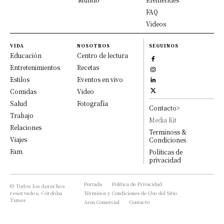
FAQ
Videos
VIDA
NOSOTROS
SEGUINOS
Educación
Centro de lectura
Entretenimientos
Recetas
Estilos
Eventos en vivo
Comidas
Video
Salud
Fotografía
Contacto>
Trabajo
Media Kit
Relaciones
Terminoss &
Viajes
Condiciones
Fam
Políticas de
privacidad
Portada
Política de Privacidad
© Todos los derechos
reservados, Córdoba
Términos y Condiciones de Uso del Sitio
Times
Area Comercial
Contacto