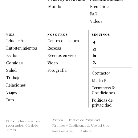
Mundo
Efemérides
FAQ
Videos
VIDA
NOSOTROS
SEGUINOS
Educación
Centro de lectura
Entretenimientos
Recetas
Estilos
Eventos en vivo
Comidas
Video
Salud
Fotografía
Contacto>
Trabajo
Media Kit
Relaciones
Terminoss &
Viajes
Condiciones
Fam
Políticas de
privacidad
Portada
Política de Privacidad
© Todos los derechos
reservados, Córdoba
Términos y Condiciones de Uso del Sitio
Times
Area Comercial
Contacto