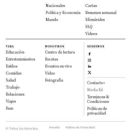
Nacionales
Cartas
Política y Economía
Resumen semanal
Mundo
Efemérides
FAQ
Videos
VIDA
NOSOTROS
SEGUINOS
Educación
Centro de lectura
Entretenimientos
Recetas
Estilos
Eventos en vivo
Comidas
Video
Salud
Fotografía
Contacto>
Trabajo
Media Kit
Relaciones
Terminoss &
Viajes
Condiciones
Fam
Políticas de
privacidad
Portada
Política de Privacidad
© Todos los derechos