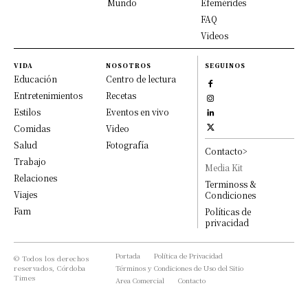
Mundo
Efemérides
FAQ
Videos
VIDA
NOSOTROS
SEGUINOS
Educación
Centro de lectura
Entretenimientos
Recetas
Estilos
Eventos en vivo
Comidas
Video
Salud
Fotografía
Contacto>
Trabajo
Media Kit
Relaciones
Terminoss &
Viajes
Condiciones
Fam
Políticas de
privacidad
Portada
Política de Privacidad
© Todos los derechos
reservados, Córdoba
Términos y Condiciones de Uso del Sitio
Times
Area Comercial
Contacto