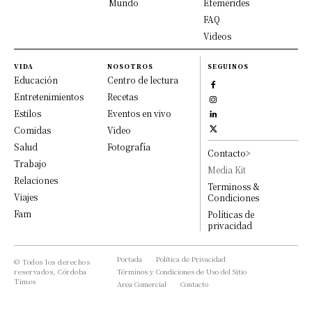
Mundo
Efemérides
FAQ
Videos
VIDA
NOSOTROS
SEGUINOS
Educación
Centro de lectura
Entretenimientos
Recetas
Estilos
Eventos en vivo
Comidas
Video
Salud
Fotografía
Contacto>
Trabajo
Media Kit
Relaciones
Terminoss &
Viajes
Condiciones
Fam
Políticas de
privacidad
Portada
Política de Privacidad
© Todos los derechos
reservados, Córdoba
Términos y Condiciones de Uso del Sitio
Times
Area Comercial
Contacto