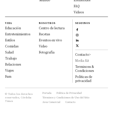
FAQ
Videos
VIDA
NOSOTROS
SEGUINOS
Educación
Centro de lectura
Entretenimientos
Recetas
Estilos
Eventos en vivo
Comidas
Video
Salud
Fotografía
Contacto>
Trabajo
Media Kit
Relaciones
Terminoss &
Viajes
Condiciones
Fam
Políticas de
privacidad
Portada
Política de Privacidad
© Todos los derechos
reservados, Córdoba
Términos y Condiciones de Uso del Sitio
Times
Area Comercial
Contacto