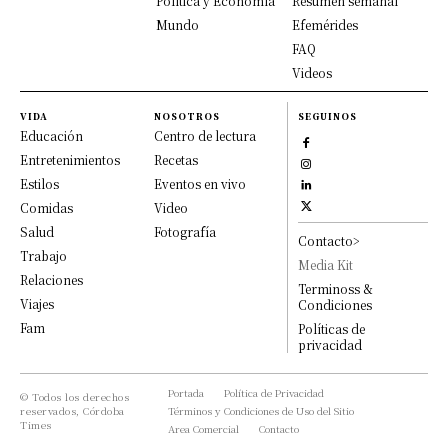
Política y Economía
Resumen semanal
Mundo
Efemérides
FAQ
Videos
VIDA
NOSOTROS
SEGUINOS
Educación
Centro de lectura
Entretenimientos
Recetas
Estilos
Eventos en vivo
Comidas
Video
Salud
Fotografía
Contacto>
Trabajo
Media Kit
Relaciones
Terminoss &
Viajes
Condiciones
Fam
Políticas de
privacidad
Portada
Política de Privacidad
© Todos los derechos
reservados, Córdoba
Términos y Condiciones de Uso del Sitio
Times
Area Comercial
Contacto