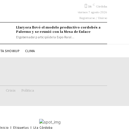
C
16
Córdoba
viernes 7 agosto 2026
Registrarse / Unirse
Llaryora llevó el modelo productivo cordobés a
Palermo y se reunió con la Mesa de Enlace
El gobernador participó de la Expo Rural...
STA SHOWUP
CLIMA
Crisis
Politica
Inicio
Etiquetas
Lta Córdoba