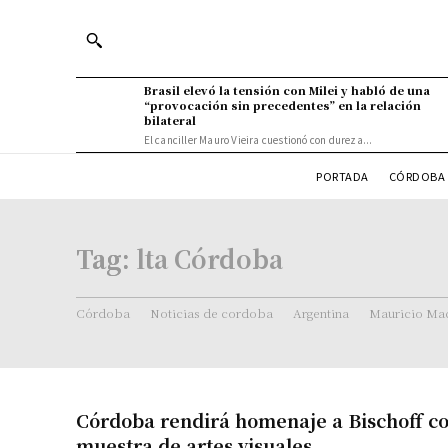
Brasil elevó la tensión con Milei y habló de una
“provocación sin precedentes” en la relación
bilateral
El canciller Mauro Vieira cuestionó con dureza...
PORTADA
CÓRDOBA 
Tag:
lta Córdoba
Córdoba
Noticias de cordoba
Argentina
Mauricio Mac
Córdoba rendirá homenaje a Bischoff c
muestra de artes visuales