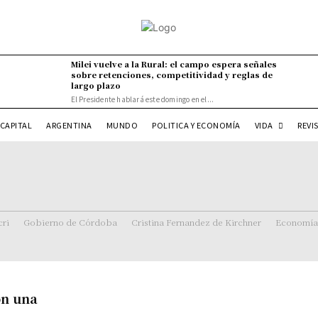
Milei vuelve a la Rural: el campo espera señales
sobre retenciones, competitividad y reglas de
largo plazo
El Presidente hablará este domingo en el...
VIDA
CAPITAL
ARGENTINA
MUNDO
POLITICA Y ECONOMÍA
REVI
ri
Gobierno de Córdoba
Cristina Fernandez de Kirchner
Economía
on una