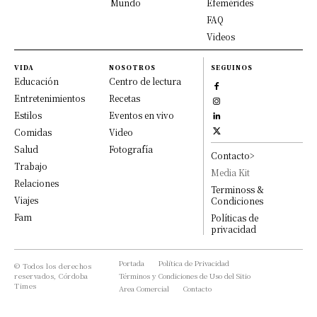
Mundo
Efemérides
FAQ
Videos
VIDA
NOSOTROS
SEGUINOS
Educación
Centro de lectura
Entretenimientos
Recetas
Estilos
Eventos en vivo
Comidas
Video
Salud
Fotografía
Contacto>
Trabajo
Media Kit
Relaciones
Terminoss &
Viajes
Condiciones
Fam
Políticas de
privacidad
Portada
Política de Privacidad
© Todos los derechos
reservados, Córdoba
Términos y Condiciones de Uso del Sitio
Times
Area Comercial
Contacto