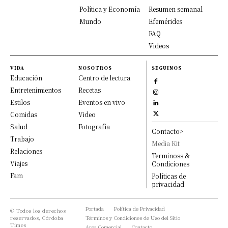
Política y Economía
Resumen semanal
Mundo
Efemérides
FAQ
Videos
VIDA
NOSOTROS
SEGUINOS
Educación
Centro de lectura
Entretenimientos
Recetas
Estilos
Eventos en vivo
Comidas
Video
Salud
Fotografía
Contacto>
Trabajo
Media Kit
Relaciones
Terminoss &
Viajes
Condiciones
Fam
Políticas de
privacidad
Portada
Política de Privacidad
© Todos los derechos
reservados, Córdoba
Términos y Condiciones de Uso del Sitio
Times
Area Comercial
Contacto