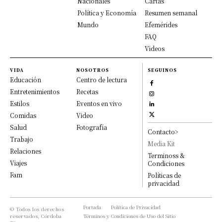
Nacionales
Cartas
Política y Economía
Resumen semanal
Mundo
Efemérides
FAQ
Videos
VIDA
NOSOTROS
SEGUINOS
Educación
Centro de lectura
Entretenimientos
Recetas
Estilos
Eventos en vivo
Comidas
Video
Salud
Fotografía
Contacto>
Trabajo
Media Kit
Relaciones
Terminoss &
Viajes
Condiciones
Fam
Políticas de
privacidad
Portada
Política de Privacidad
© Todos los derechos
reservados, Córdoba
Términos y Condiciones de Uso del Sitio