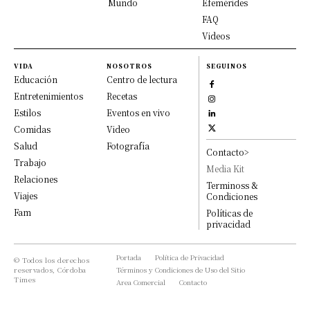
Mundo
Efemérides
FAQ
Videos
VIDA
NOSOTROS
SEGUINOS
Educación
Centro de lectura
Entretenimientos
Recetas
Estilos
Eventos en vivo
Comidas
Video
Salud
Fotografía
Contacto>
Trabajo
Media Kit
Relaciones
Terminoss &
Viajes
Condiciones
Fam
Políticas de
privacidad
Portada
Política de Privacidad
© Todos los derechos
reservados, Córdoba
Términos y Condiciones de Uso del Sitio
Times
Area Comercial
Contacto