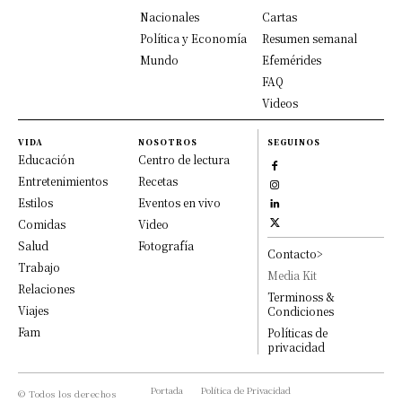
Nacionales
Cartas
Política y Economía
Resumen semanal
Mundo
Efemérides
FAQ
Videos
VIDA
NOSOTROS
SEGUINOS
Educación
Centro de lectura
Entretenimientos
Recetas
Estilos
Eventos en vivo
Comidas
Video
Salud
Fotografía
Contacto>
Trabajo
Media Kit
Relaciones
Terminoss &
Viajes
Condiciones
Fam
Políticas de
privacidad
Portada
Política de Privacidad
© Todos los derechos