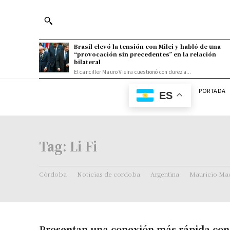
Brasil elevó la tensión con Milei y habló de una
“provocación sin precedentes” en la relación
bilateral
El canciller Mauro Vieira cuestionó con dureza...
PORTADA
ES
Tag:
Li Fi
Córdoba
Noticias de cordoba
Argentina
Mauricio Mac
Presentan una conexión más rápida con 