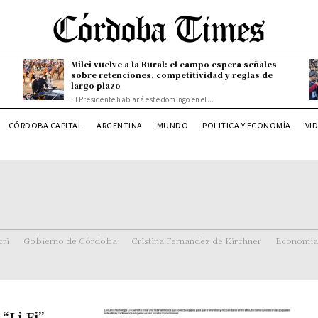
Milei vuelve a la Rural: el campo espera señales
sobre retenciones, competitividad y reglas de
largo plazo
El Presidente hablará este domingo en el...
CÓRDOBA CAPITAL
ARGENTINA
MUNDO
POLITICA Y ECONOMÍA
VI
ri
Gobierno de Córdoba
Cristina Fernandez de Kirchner
Economía
“Li Fi”