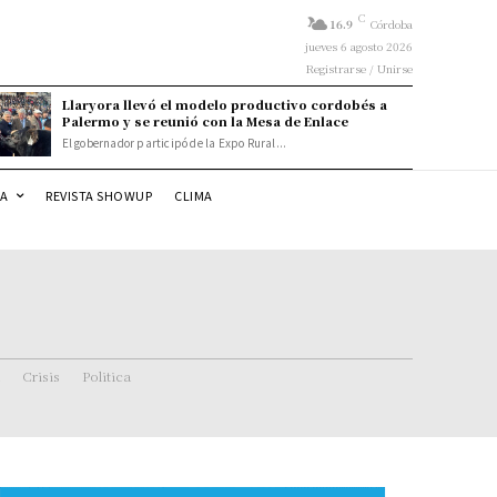
C
16.9
Córdoba
jueves 6 agosto 2026
Registrarse / Unirse
Llaryora llevó el modelo productivo cordobés a
Palermo y se reunió con la Mesa de Enlace
El gobernador participó de la Expo Rural...
DA
REVISTA SHOWUP
CLIMA
Crisis
Politica