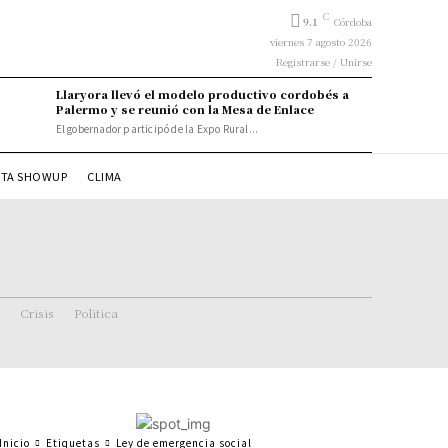
C
9.1
Córdoba
viernes 7 agosto 2026
Registrarse / Unirse
Llaryora llevó el modelo productivo cordobés a
Palermo y se reunió con la Mesa de Enlace
El gobernador participó de la Expo Rural...
STA SHOWUP
CLIMA
Crisis
Politica
Inicio
Etiquetas
Ley de emergencia social