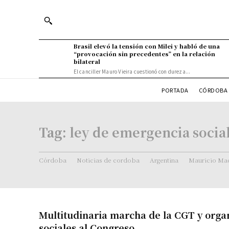
Brasil elevó la tensión con Milei y habló de una
“provocación sin precedentes” en la relación
bilateral
El canciller Mauro Vieira cuestionó con dureza...
PORTADA
CÓRDOBA 
Tag:
ley de emergencia socia
Córdoba
Noticias de cordoba
Argentina
Mauricio Mac
Multitudinaria marcha de la CGT y orga
sociales al Congreso