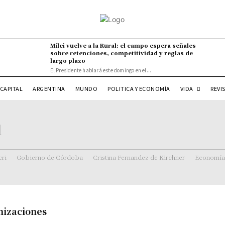
Milei vuelve a la Rural: el campo espera señales
sobre retenciones, competitividad y reglas de
largo plazo
El Presidente hablará este domingo en el...
VIDA
CAPITAL
ARGENTINA
MUNDO
POLITICA Y ECONOMÍA
REVI
l
ri
Gobierno de Córdoba
Cristina Fernandez de Kirchner
Economía
nizaciones