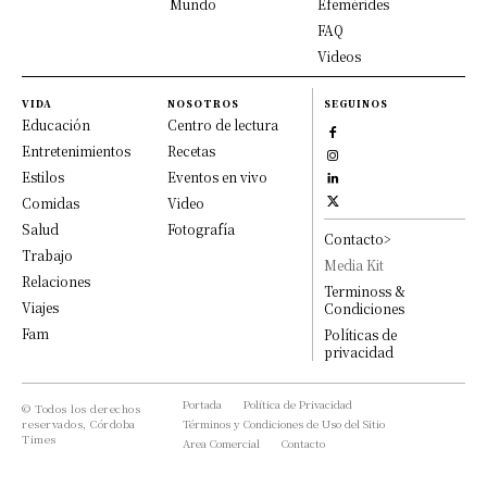
Mundo
Efemérides
FAQ
Videos
VIDA
NOSOTROS
SEGUINOS
Educación
Centro de lectura
Entretenimientos
Recetas
Estilos
Eventos en vivo
Comidas
Video
Salud
Fotografía
Contacto>
Trabajo
Media Kit
Relaciones
Terminoss &
Viajes
Condiciones
Fam
Políticas de
privacidad
Portada
Política de Privacidad
© Todos los derechos
reservados, Córdoba
Términos y Condiciones de Uso del Sitio
Times
Area Comercial
Contacto