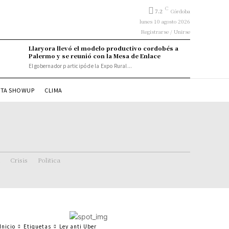
C
7.2
Córdoba
lunes 10 agosto 2026
Registrarse / Unirse
Llaryora llevó el modelo productivo cordobés a
Palermo y se reunió con la Mesa de Enlace
El gobernador participó de la Expo Rural...
STA SHOWUP
CLIMA
Crisis
Politica
Inicio
Etiquetas
Ley anti Uber