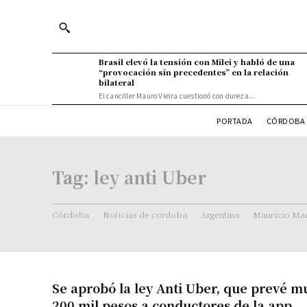
Brasil elevó la tensión con Milei y habló de una
“provocación sin precedentes” en la relación
bilateral
El canciller Mauro Vieira cuestionó con dureza...
PORTADA
CÓRDOBA 
Tag:
ley anti Uber
Córdoba
Noticias de cordoba
Argentina
Mauricio Mac
Se aprobó la ley Anti Uber, que prevé m
200 mil pesos a conductores de la app