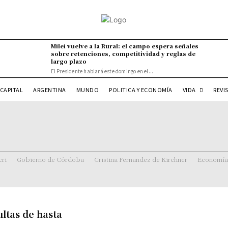
Milei vuelve a la Rural: el campo espera señales
sobre retenciones, competitividad y reglas de
largo plazo
El Presidente hablará este domingo en el...
VIDA
CAPITAL
ARGENTINA
MUNDO
POLITICA Y ECONOMÍA
REVI
ri
Gobierno de Córdoba
Cristina Fernandez de Kirchner
Economía
ultas de hasta