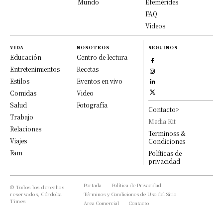
Mundo
Efemérides
FAQ
Videos
VIDA
NOSOTROS
SEGUINOS
Educación
Centro de lectura
Entretenimientos
Recetas
Estilos
Eventos en vivo
Comidas
Video
Salud
Fotografía
Contacto>
Trabajo
Media Kit
Relaciones
Terminoss &
Viajes
Condiciones
Fam
Políticas de
privacidad
Portada
Política de Privacidad
© Todos los derechos
reservados, Córdoba
Términos y Condiciones de Uso del Sitio
Times
Area Comercial
Contacto