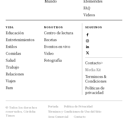
Mundo
Efemérides
FAQ
Videos
VIDA
NOSOTROS
SEGUINOS
Educación
Centro de lectura
Entretenimientos
Recetas
Estilos
Eventos en vivo
Comidas
Video
Salud
Fotografía
Contacto>
Trabajo
Media Kit
Relaciones
Terminoss &
Viajes
Condiciones
Fam
Políticas de
privacidad
Portada
Política de Privacidad
© Todos los derechos
reservados, Córdoba
Términos y Condiciones de Uso del Sitio
Times
Area Comercial
Contacto