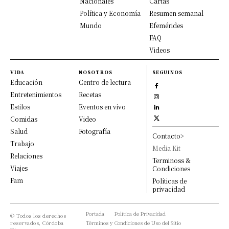
Nacionales
Cartas
Política y Economía
Resumen semanal
Mundo
Efemérides
FAQ
Videos
VIDA
NOSOTROS
SEGUINOS
Educación
Centro de lectura
Entretenimientos
Recetas
Estilos
Eventos en vivo
Comidas
Video
Salud
Fotografía
Contacto>
Trabajo
Media Kit
Relaciones
Terminoss &
Viajes
Condiciones
Fam
Políticas de
privacidad
Portada
Política de Privacidad
© Todos los derechos
reservados, Córdoba
Términos y Condiciones de Uso del Sitio