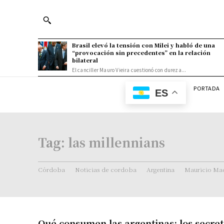
Brasil elevó la tensión con Milei y habló de una
“provocación sin precedentes” en la relación
bilateral
El canciller Mauro Vieira cuestionó con dureza...
PORTADA
ES
Tag:
las millennians
Córdoba
Noticias de cordoba
Argentina
Mauricio Mac
Qué consumen las argentinas: los secret