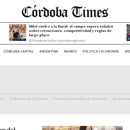
Milei vuelve a la Rural: el campo espera señales
sobre retenciones, competitividad y reglas de
largo plazo
El Presidente hablará este domingo en el...
CÓRDOBA CAPITAL
ARGENTINA
MUNDO
POLITICA Y ECONOMÍA
VI
ri
Gobierno de Córdoba
Cristina Fernandez de Kirchner
Economía
os del