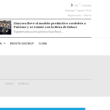
C
3.5
Córdoba
domingo 9 agosto 2026
Registrarse / Unirse
Llaryora llevó el modelo productivo cordobés a
Palermo y se reunió con la Mesa de Enlace
El gobernador participó de la Expo Rural...
DA
REVISTA SHOWUP
CLIMA
Crisis
Politica