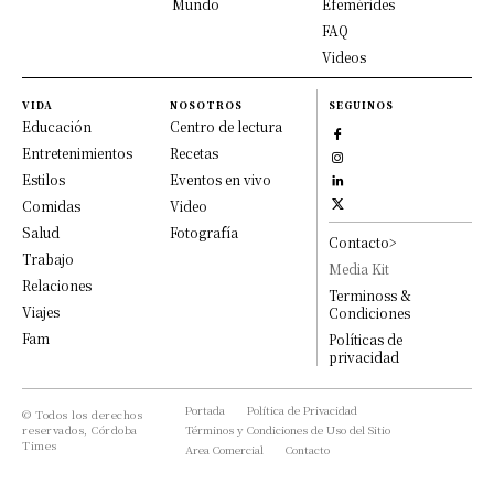
Mundo
Efemérides
FAQ
Videos
VIDA
NOSOTROS
SEGUINOS
Educación
Centro de lectura
Entretenimientos
Recetas
Estilos
Eventos en vivo
Comidas
Video
Salud
Fotografía
Contacto>
Trabajo
Media Kit
Relaciones
Terminoss &
Viajes
Condiciones
Fam
Políticas de
privacidad
Portada
Política de Privacidad
© Todos los derechos
reservados, Córdoba
Términos y Condiciones de Uso del Sitio
Times
Area Comercial
Contacto