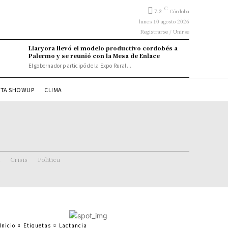
C
7.2
Córdoba
lunes 10 agosto 2026
Registrarse / Unirse
Llaryora llevó el modelo productivo cordobés a
Palermo y se reunió con la Mesa de Enlace
El gobernador participó de la Expo Rural...
STA SHOWUP
CLIMA
Crisis
Politica
Inicio
Etiquetas
Lactancia