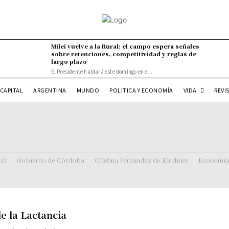
Milei vuelve a la Rural: el campo espera señales
sobre retenciones, competitividad y reglas de
largo plazo
El Presidente hablará este domingo en el...
VIDA
CAPITAL
ARGENTINA
MUNDO
POLITICA Y ECONOMÍA
REVI
ri
Gobierno de Córdoba
Cristina Fernandez de Kirchner
Economía
e la Lactancia