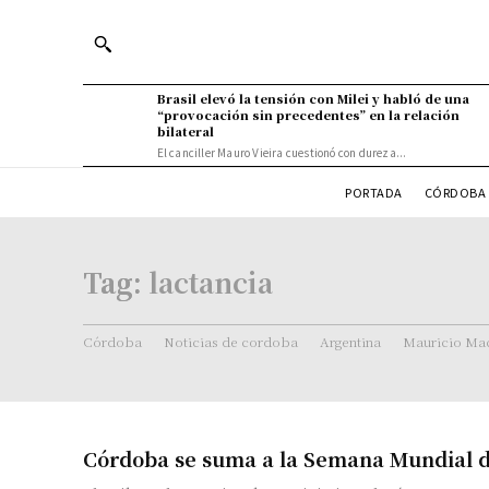
Brasil elevó la tensión con Milei y habló de una
“provocación sin precedentes” en la relación
bilateral
El canciller Mauro Vieira cuestionó con dureza...
PORTADA
CÓRDOBA 
Tag:
lactancia
Córdoba
Noticias de cordoba
Argentina
Mauricio Mac
Córdoba se suma a la Semana Mundial d