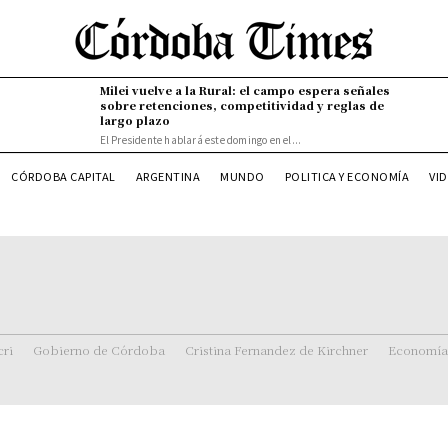
Milei vuelve a la Rural: el campo espera señales
sobre retenciones, competitividad y reglas de
largo plazo
El Presidente hablará este domingo en el...
VI
CÓRDOBA CAPITAL
ARGENTINA
MUNDO
POLITICA Y ECONOMÍA
ri
Gobierno de Córdoba
Cristina Fernandez de Kirchner
Economía