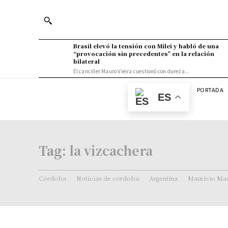
Brasil elevó la tensión con Milei y habló de una
“provocación sin precedentes” en la relación
bilateral
El canciller Mauro Vieira cuestionó con dureza...
PORTADA
ES
Tag:
la vizcachera
Córdoba
Noticias de cordoba
Argentina
Mauricio Mac