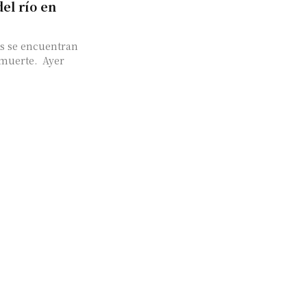
el río en
es se encuentran
erte. Ayer