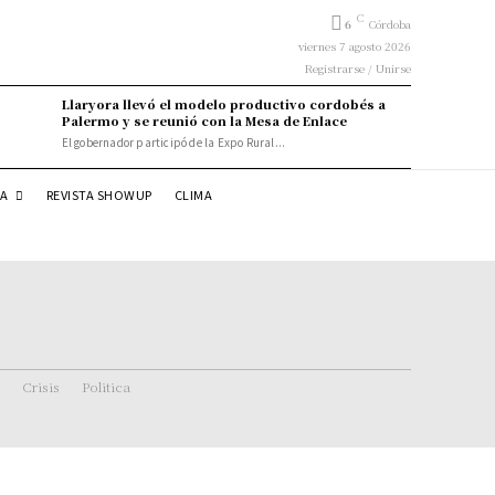
C
6
Córdoba
viernes 7 agosto 2026
Registrarse / Unirse
Llaryora llevó el modelo productivo cordobés a
Palermo y se reunió con la Mesa de Enlace
El gobernador participó de la Expo Rural...
DA
REVISTA SHOWUP
CLIMA
Crisis
Politica